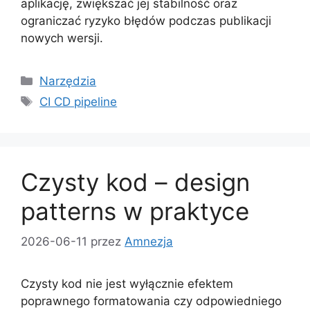
aplikację, zwiększać jej stabilność oraz
ograniczać ryzyko błędów podczas publikacji
nowych wersji.
Kategorie
Narzędzia
Tagi
CI CD pipeline
Czysty kod – design
patterns w praktyce
2026-06-11
przez
Amnezja
Czysty kod nie jest wyłącznie efektem
poprawnego formatowania czy odpowiedniego