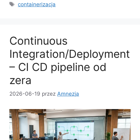
Tagi
containerizacja
Continuous
Integration/Deployment
– CI CD pipeline od
zera
2026-06-19
przez
Amnezja