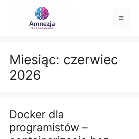
Przejdź
do
Menu
treści
Miesiąc:
czerwiec
2026
Docker dla
programistów –