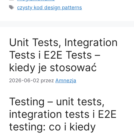
Tagi
czysty kod design patterns
Unit Tests, Integration
Tests i E2E Tests –
kiedy je stosować
2026-06-02
przez
Amnezja
Testing – unit tests,
integration tests i E2E
testing: co i kiedy