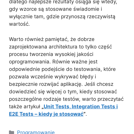
dlatego najlepsze rezultaty osiąga się wtedy,
gdy wzorce są stosowane świadomie i
wyłącznie tam, gdzie przynoszą rzeczywistą
wartość.
Warto również pamiętać, że dobrze
zaprojektowana architektura to tylko część
procesu tworzenia wysokiej jakości
oprogramowania. Równie ważne jest
odpowiednie podejście do testowania, które
pozwala wcześnie wykrywać błędy i
bezpiecznie rozwijać aplikację. Jeśli chcesz
dowiedzieć się więcej o tym, kiedy stosować
poszczególne rodzaje testów, warto przeczytać
także artykuł
„
Unit Tests, Integration Tests i
E2E Tests – kiedy je stosować
”
.
Kategorie
Programowanie