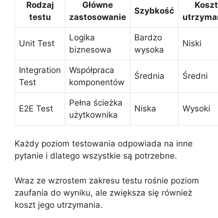
Rodzaj
Główne
Koszt
Szybkość
testu
zastosowanie
utrzyma
Logika
Bardzo
Unit Test
Niski
biznesowa
wysoka
Integration
Współpraca
Średnia
Średni
Test
komponentów
Pełna ścieżka
E2E Test
Niska
Wysoki
użytkownika
Każdy poziom testowania odpowiada na inne
pytanie i dlatego wszystkie są potrzebne.
Wraz ze wzrostem zakresu testu rośnie poziom
zaufania do wyniku, ale zwiększa się również
koszt jego utrzymania.